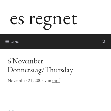
Zum
es regnet
Inhalt
springen
Menü
6 November
Donnerstag/Thursday
November 21, 2003
von
mpf
.