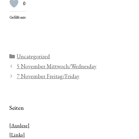
0
Gefällt mir:
Kategorien
Uncategorized
5 November Mittwoch/Wednesday
7 November Freitag/Friday
Seiten
[Auslese]
[Links]