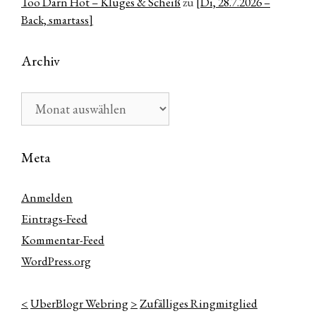
Too Darn Hot – Kluges & Scheiß
zu
[Di, 28.7.2026 –
Back, smartass]
Archiv
Archiv
Meta
Anmelden
Eintrags-Feed
Kommentar-Feed
WordPress.org
<
UberBlogr Webring
>
Zufälliges Ringmitglied