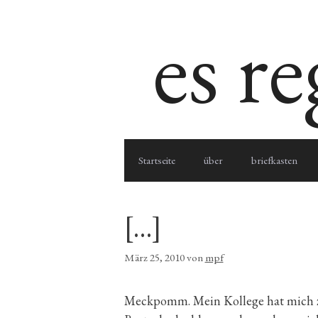
Zum
es r
Inhalt
springen
Startseite
über
briefkasten
[…]
März 25, 2010
von
mpf
Meckpomm. Mein Kollege hat mich zu