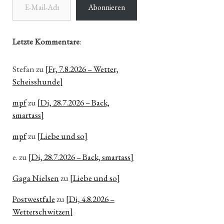
Abonnieren
Letzte Kommentare
:
Stefan
zu
[Fr, 7.8.2026 – Wetter,
Scheisshunde]
mpf
zu
[Di, 28.7.2026 – Back,
smartass]
mpf
zu
[Liebe und so]
e.
zu
[Di, 28.7.2026 – Back, smartass]
Gaga Nielsen
zu
[Liebe und so]
Postwestfale
zu
[Di, 4.8.2026 –
Wetterschwitzen]