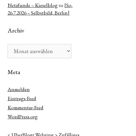
Netzfunde – Kieselblog
zu
[So,
26.7.2026 – Selbstbild, Berlin]
Archiv
Archiv
Meta
Anmelden
Eintrags-Feed
Kommentar-Feed
WordPress.org
<
UberBlogr Webring
>
Zufälliges