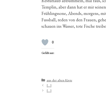
Resturlaub abbummeln, mal raus, ich
Templin, aber dann hat er mir seine
Frühlingssone, Abends, morgens, mitt
Fussball, reden von den Frauen, geh
schauen ins Wasser, tote Fische treibe
0
Gefällt mir:
Kategorien
aus der alten Kiste
[…]
[…]