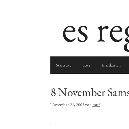
Zum
es r
Inhalt
springen
Startseite
über
briefkasten
8 November Sams
November 21, 2003
von
mpf
.