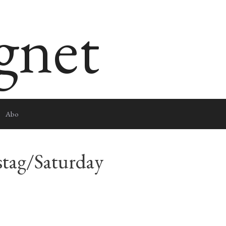
egnet
Abo
tag/Saturday