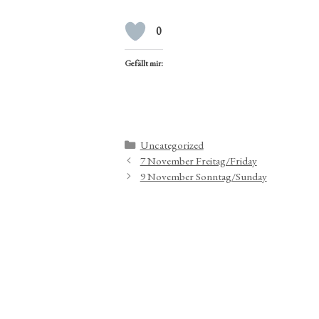
0
Gefällt mir:
Kategorien
Uncategorized
7 November Freitag/Friday
9 November Sonntag/Sunday