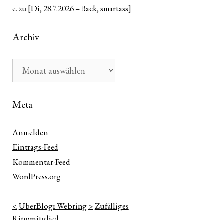
e.
zu
[Di, 28.7.2026 – Back, smartass]
Archiv
Archiv
Meta
Anmelden
Eintrags-Feed
Kommentar-Feed
WordPress.org
<
UberBlogr Webring
>
Zufälliges
Ringmitglied