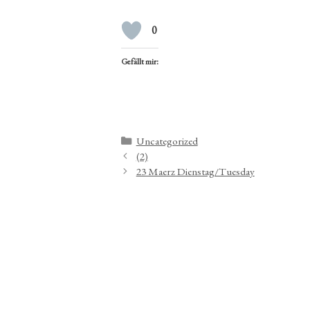
0
Gefällt mir:
Kategorien
Uncategorized
(2)
23 Maerz Dienstag/Tuesday