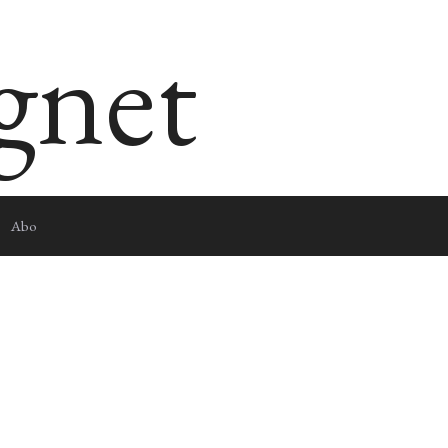
egnet
Abo