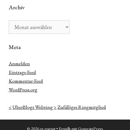
Archiv
Archiv
Meta
Anmelden
Eintrags-Feed
Kommentar-Feed
WordPress.org
<
UberBlogr Webring
>
Zufälliges Ringmitglied
© 2026 es regnet
• Erstellt mit
GeneratePress