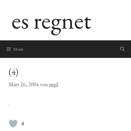
Zum
es regnet
Inhalt
springen
Menü
(4)
März 26, 2004
von
mpf
.
0