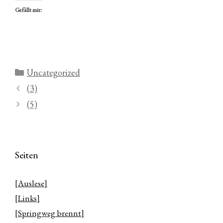
Gefällt mir:
Kategorien
Uncategorized
(3)
(5)
Seiten
[Auslese]
[Links]
[Springweg brennt]