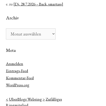
e.
zu
[Di, 28.7.2026 – Back, smartass]
Archiv
Archiv
Meta
Anmelden
Eintrags-Feed
Kommentar-Feed
WordPress.org
<
UberBlogr Webring
>
Zufälliges
Ringmitglied