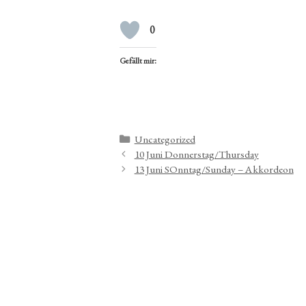
0
Gefällt mir:
Kategorien
Uncategorized
10 Juni Donnerstag/Thursday
13 Juni SOnntag/Sunday – Akkordeon