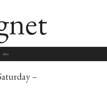
egnet
Abo
Saturday –