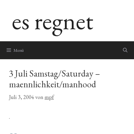
Zum
es regnet
Inhalt
springen
Menü
3 Juli Samstag/Saturday –
maennlichkeit/manhood
Juli 3, 2004
von
mpf
.