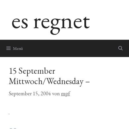
Zum
es regnet
Inhalt
springen
Menü
15 September
Mittwoch/Wednesday –
September 15, 2004
von
mpf
.