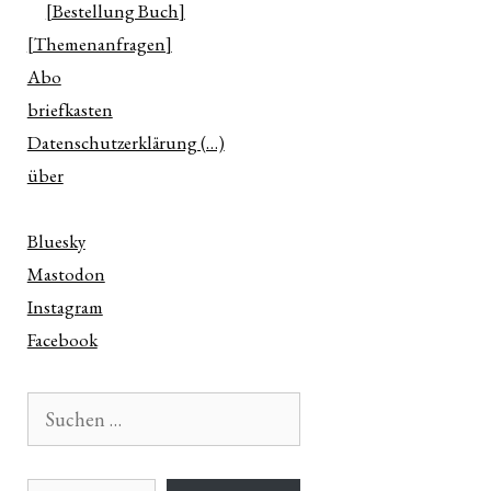
[Bestellung Buch]
[Themenanfragen]
n
Abo
ter
briefkasten
Datenschutzerklärung (…)
über
e
Bluesky
Mastodon
Instagram
Facebook
Suchen
nach:
E-Mail-Adresse