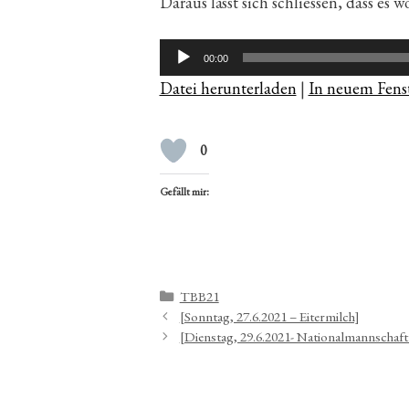
Daraus lässt sich schliessen, dass es
Audio-
00:00
Player
Datei herunterladen
|
In neuem Fenst
0
Gefällt mir:
Kategorien
TBB21
[Sonntag, 27.6.2021 – Eitermilch]
[Dienstag, 29.6.2021- Nationalmannschaft