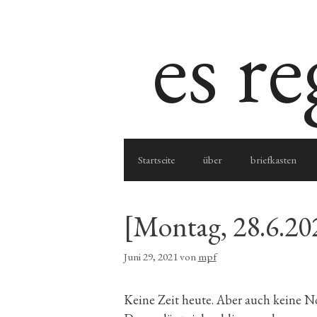
Zum
es r
Inhalt
springen
Startseite
über
briefkasten
[Montag, 28.6.20
Juni 29, 2021
von
mpf
Keine Zeit heute. Aber auch keine No