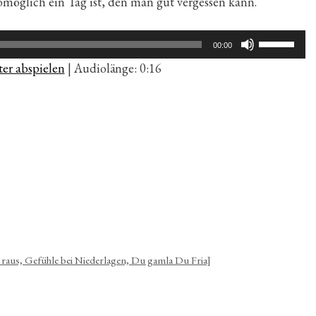
 womöglich ein Tag ist, den man gut vergessen kann.
Pfeiltaste
00:00
Hoch/Run
er abspielen
|
Audiolänge: 0:16
benutzen,
um
die
Lautstärk
zu
regeln.
 raus, Gefühle bei Niederlagen, Du gamla Du Fria]