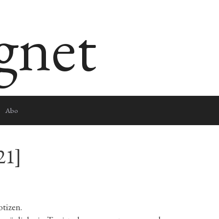
egnet
Abo
21]
tizen.