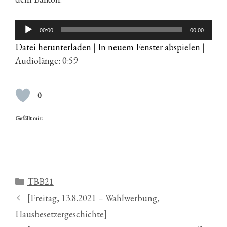
Audio-
00:00
00:00
Player
Datei herunterladen
|
In neuem Fenster abspielen
|
Audiolänge: 0:59
0
Gefällt mir:
Kategorien
TBB21
[Freitag, 13.8.2021 – Wahlwerbung,
Hausbesetzergeschichte]