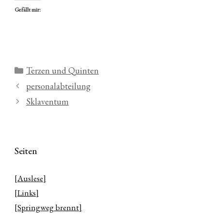
Gefällt mir:
Kategorien
Terzen und Quinten
personalabteilung
Sklaventum
Seiten
[Auslese]
[Links]
[Springweg brennt]