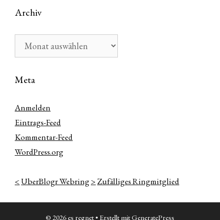
Archiv
Archiv
Meta
Anmelden
Eintrags-Feed
Kommentar-Feed
WordPress.org
<
UberBlogr Webring
>
Zufälliges Ringmitglied
© 2026 es regnet
• Erstellt mit
GeneratePress