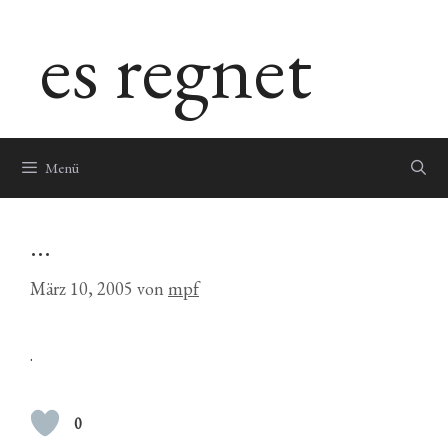
Zum
es regnet
Inhalt
springen
Menü
…
März 10, 2005
von
mpf
.
0