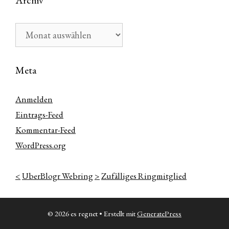
Archiv
Archiv
Meta
Anmelden
Eintrags-Feed
Kommentar-Feed
WordPress.org
<
UberBlogr Webring
>
Zufälliges Ringmitglied
© 2026 es regnet
• Erstellt mit
GeneratePress