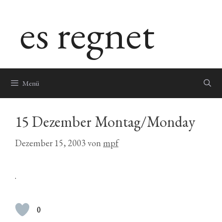
Zum
es regnet
Inhalt
springen
Menü
15 Dezember Montag/Monday
Dezember 15, 2003
von
mpf
.
0