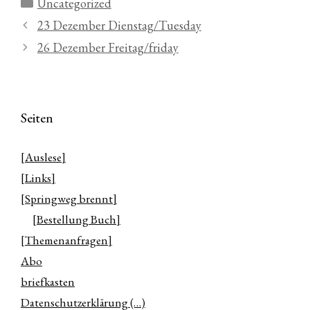
Kategorien
Uncategorized
23 Dezember Dienstag/Tuesday
26 Dezember Freitag/friday
Seiten
[Auslese]
[Links]
[Springweg brennt]
[Bestellung Buch]
[Themenanfragen]
Abo
briefkasten
Datenschutzerklärung (…)