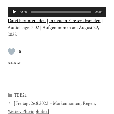
Audio-
00:00
00:00
Player
Datei herunterladen
|
In neuem Fenster abspielen
|
Audiolänge: 3:02
|
Aufgenommen am August 29,
2022
0
Gefällt mir:
Kategorien
TBB21
[Freitag, 26.8.2022 – Markennamen, Regen,
Wetter, Pluviophobie]