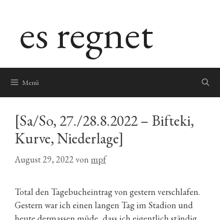
Zum
es regnet
Inhalt
springen
Menü
[Sa/So, 27./28.8.2022 – Bifteki,
Kurve, Niederlage]
August 29, 2022
von
mpf
Total den Tagebucheintrag von gestern verschlafen.
Gestern war ich einen langen Tag im Stadion und
heute dermassen müde, dass ich eigentlich ständig