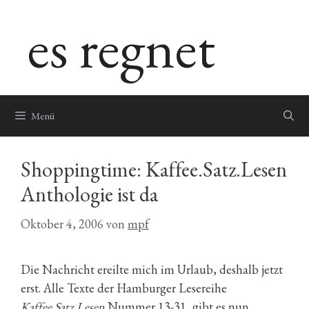
Zum
es regnet
Inhalt
springen
Menü
Shoppingtime: Kaffee.Satz.Lesen
Anthologie ist da
Oktober 4, 2006
von
mpf
Die Nachricht ereilte mich im Urlaub, deshalb jetzt
erst. Alle Texte der Hamburger Lesereihe
Kaffee.Satz.Lesen
Nummer 13-31, gibt es nun