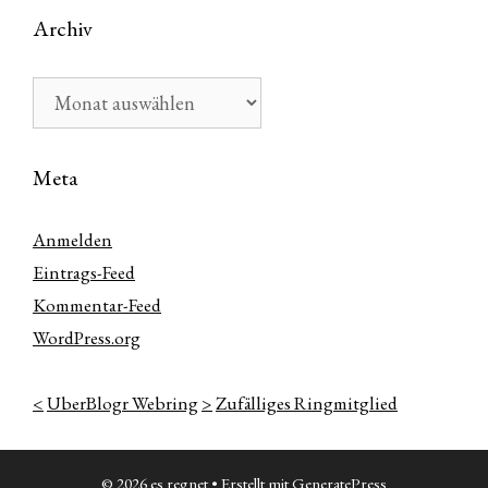
Archiv
Archiv
Meta
Anmelden
Eintrags-Feed
Kommentar-Feed
WordPress.org
<
UberBlogr Webring
>
Zufälliges Ringmitglied
© 2026 es regnet
• Erstellt mit
GeneratePress