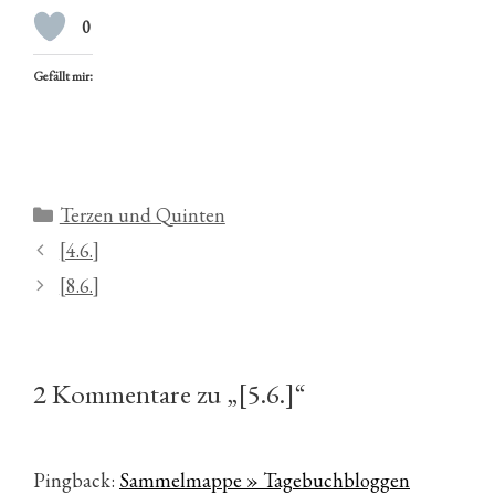
0
Gefällt mir:
Kategorien
Terzen und Quinten
[4.6.]
[8.6.]
2 Kommentare zu „[5.6.]“
Pingback:
Sammelmappe » Tagebuchbloggen