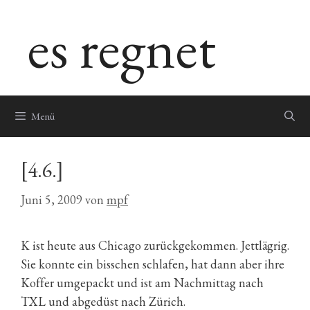
Zum
es regnet
Inhalt
springen
Menü
[4.6.]
Juni 5, 2009
von
mpf
K ist heute aus Chicago zurückgekommen. Jettlägrig.
Sie konnte ein bisschen schlafen, hat dann aber ihre
Koffer umgepackt und ist am Nachmittag nach
TXL und abgedüst nach Zürich.