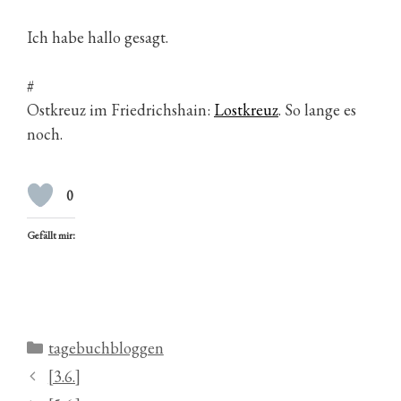
Ich habe hallo gesagt.
#
Ostkreuz im Friedrichshain:
Lostkreuz
. So lange es
noch.
0
Gefällt mir:
Kategorien
tagebuchbloggen
[3.6.]