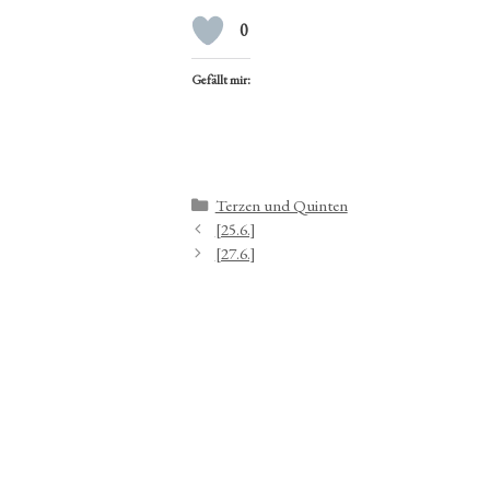
0
Gefällt mir:
Kategorien
Terzen und Quinten
[25.6.]
[27.6.]