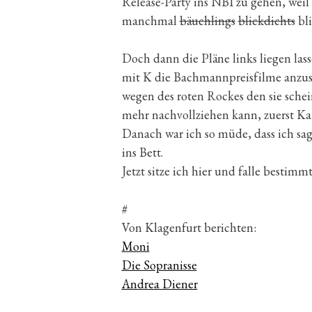
Release-Party ins NBI zu gehen, weil 
manchmal
bäuchlings
blickdichts
bli
Doch dann die Pläne links liegen la
mit K die Bachmannpreisfilme anzusc
wegen des roten Rockes den sie schei
mehr nachvollziehen kann, zuerst Ka
Danach war ich so müde, dass ich sag
ins Bett.
Jetzt sitze ich hier und falle bestimmt
#
Von Klagenfurt berichten:
Moni
Die Sopranisse
Andrea Diener