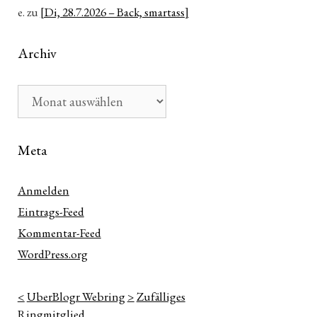
e.
zu
[Di, 28.7.2026 – Back, smartass]
Archiv
Archiv
Meta
Anmelden
Eintrags-Feed
Kommentar-Feed
WordPress.org
<
UberBlogr Webring
>
Zufälliges
Ringmitglied