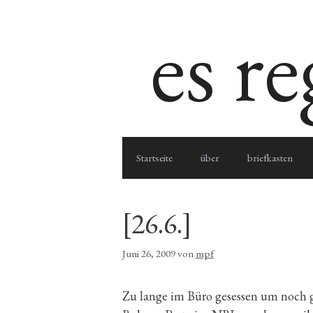
Zum
es r
Inhalt
springen
Startseite
über
briefkasten
[26.6.]
Juni 26, 2009
von
mpf
Zu lange im Büro gesessen um noch 