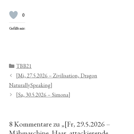
0
Gefällt mir:
Kategorien
TBB21
[Mi, 27.5.2026 – Zivilisation, Dragon
NaturallySpeaking]
[Sa, 30.5.2026 – Simona]
8 Kommentare zu „[Fr, 29.5.2026 –
Mähmaschine, Haar, attackierende