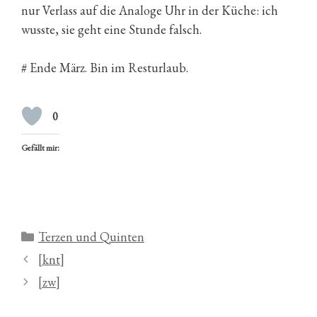
nur Verlass auf die Analoge Uhr in der Küche: ich
wusste, sie geht eine Stunde falsch.
# Ende März. Bin im Resturlaub.
0
Gefällt mir:
Kategorien
Terzen und Quinten
[knt]
[zw]