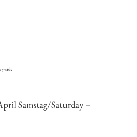
ry-side
pril Samstag/Saturday –