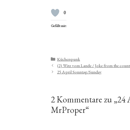
0
Gefällt mir:
Kategorien
Küchenpunk
(2) Witz vom Lande / Joke from the count
25 April Sonntag/Sunday
2 Kommentare zu „24 A
MrProper“