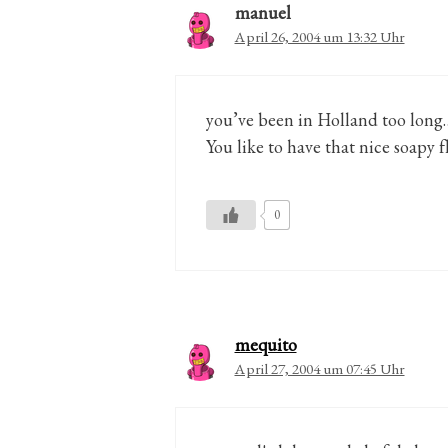
manuel
April 26, 2004 um 13:32 Uhr
you’ve been in Holland too long…
You like to have that nice soapy 
0
mequito
April 27, 2004 um 07:45 Uhr