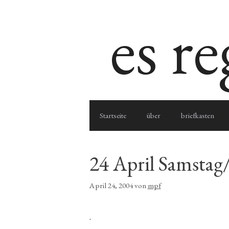
Zum
es r
Inhalt
springen
Startseite
über
briefkasten
24 April Samstag
April 24, 2004
von
mpf
.