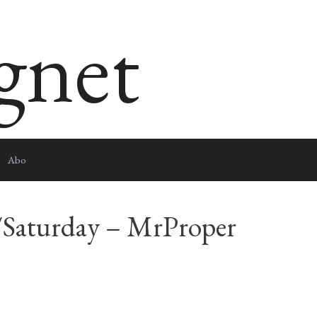
egnet
Abo
/Saturday – MrProper