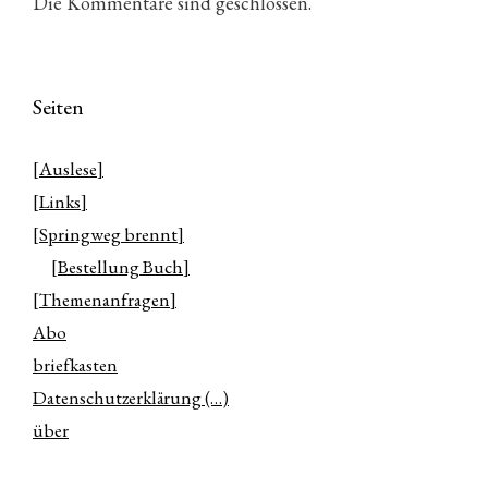
Die Kommentare sind geschlossen.
Seiten
[Auslese]
[Links]
[Springweg brennt]
[Bestellung Buch]
[Themenanfragen]
Abo
briefkasten
Datenschutzerklärung (…)
über