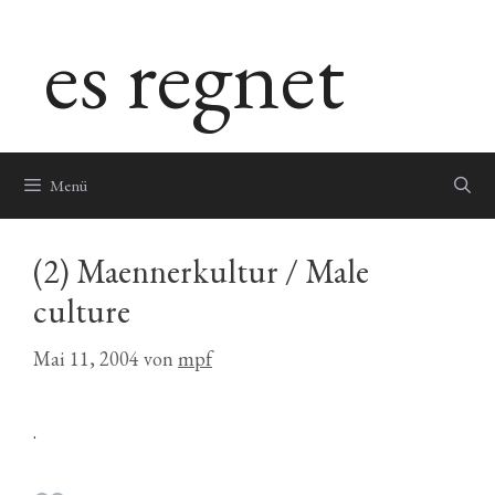
Zum
es regnet
Inhalt
springen
Menü
(2) Maennerkultur / Male
culture
Mai 11, 2004
von
mpf
.