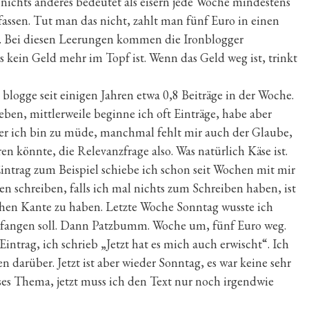
 nichts anderes bedeutet als eisern jede Woche mindestens
fassen. Tut man das nicht, zahlt man fünf Euro in einen
rd. Bei diesen Leerungen kommen die Ironblogger
s kein Geld mehr im Topf ist. Wenn das Geld weg ist, trinkt
h blogge seit einigen Jahren etwa 0,8 Beiträge in der Woche.
eben, mittlerweile beginne ich oft Einträge, habe aber
der ich bin zu müde, manchmal fehlt mir auch der Glaube,
en könnte, die Relevanzfrage also. Was natürlich Käse ist.
 Eintrag zum Beispiel schiebe ich schon seit Wochen mit mir
n schreiben, falls ich mal nichts zum Schreiben haben, ist
hohen Kante zu haben. Letzte Woche Sonntag wusste ich
anfangen soll. Dann Patzbumm. Woche um, fünf Euro weg.
trag, ich schrieb „Jetzt hat es mich auch erwischt“. Ich
n darüber. Jetzt ist aber wieder Sonntag, es war keine sehr
ses Thema, jetzt muss ich den Text nur noch irgendwie