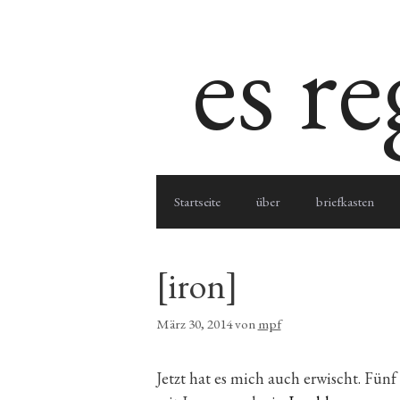
Zum
es r
Inhalt
springen
Startseite
über
briefkasten
[iron]
März 30, 2014
von
mpf
Jetzt hat es mich auch erwischt. Fünf