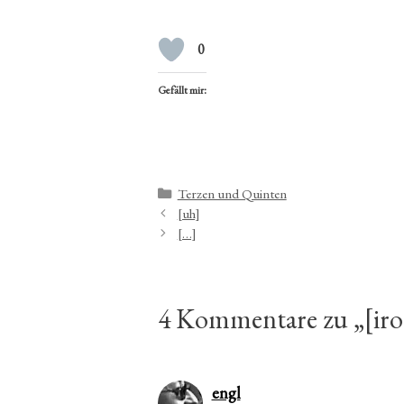
0
Gefällt mir:
Kategorien
Terzen und Quinten
[uh]
[…]
4 Kommentare zu „[iro
engl