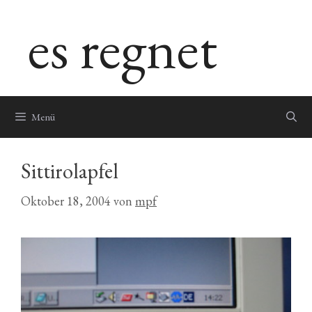
Zum
es regnet
Inhalt
springen
Menü
Sittirolapfel
Oktober 18, 2004
von
mpf