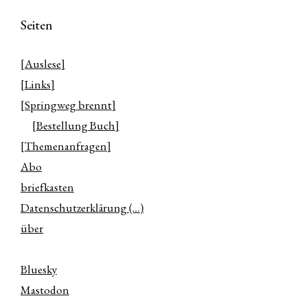
Seiten
[Auslese]
[Links]
[Springweg brennt]
[Bestellung Buch]
[Themenanfragen]
Abo
briefkasten
Datenschutzerklärung (…)
über
Bluesky
Mastodon