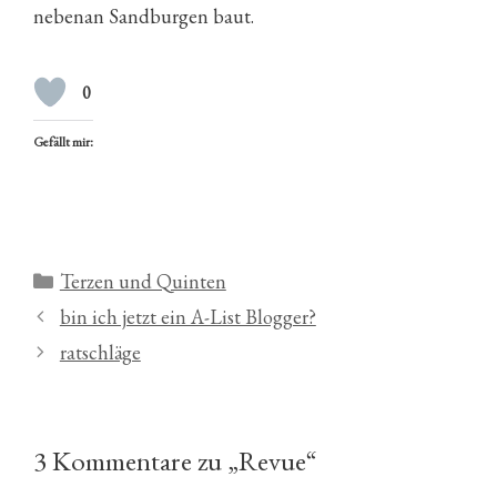
nebenan Sandburgen baut.
0
Gefällt mir:
Kategorien
Terzen und Quinten
bin ich jetzt ein A-List Blogger?
ratschläge
3 Kommentare zu „Revue“