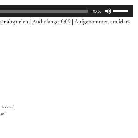
Pfeiltaste
00:00
Hoch/Run
er abspielen
|
Audiolänge: 0:09
|
Aufgenommen am März
benutzen,
um
die
Lautstärk
zu
regeln.
e Arktis]
om]