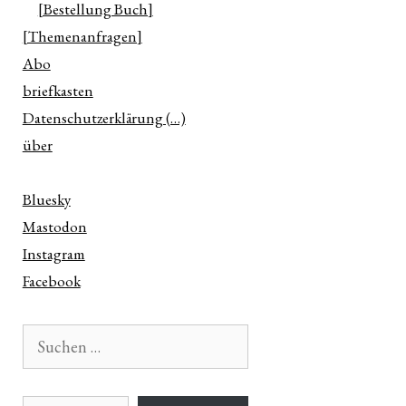
[Bestellung Buch]
n
[Themenanfragen]
ter
Abo
briefkasten
Datenschutzerklärung (…)
über
e
Bluesky
Mastodon
Instagram
Facebook
Suchen
nach:
E-Mail-Adresse