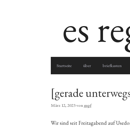
Zum
es r
Inhalt
springen
Startseite
über
briefkasten
[gerade unterweg
März 12, 2023
von
mpf
Wir sind seit Freitagabend auf Usedo