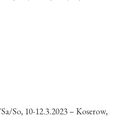
benutzen,
um
die
Lautstärk
zu
regeln.
Sa/So, 10-12.3.2023 – Koserow,