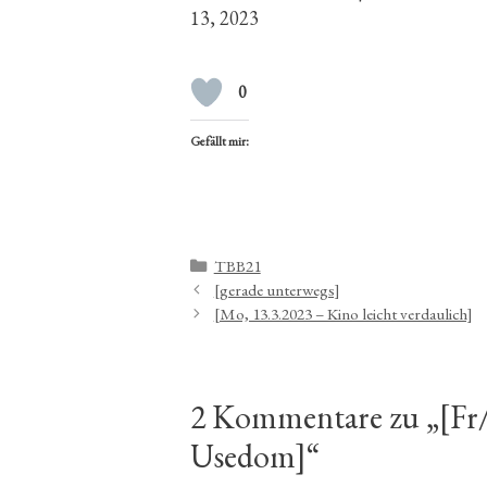
13, 2023
0
Gefällt mir:
Kategorien
TBB21
[gerade unterwegs]
[Mo, 13.3.2023 – Kino leicht verdaulich]
2 Kommentare zu „[Fr/
Usedom]“