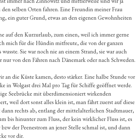
onst immer nach Zinnowitz und mittlerweile sind wir ja
 den selben Orten fahren. Eine Freundin meiner Frau
ng, ein guter Grund, etwas an den eigenen Gewohnheiten
he auf den Kurzurlaub, zum einen, weil ich immer gerne
ich mich für die Hündin mitfreute, die von der ganzen
wusste. Sie war noch nie an einem Strand, sie war auch
er nur von den Fähren nach Dänemark oder nach Schweden.
r an die Küste kamen, desto stärker. Eine halbe Stunde vor
ke in Wolgast drei Mal pro Tag für Schiffe geöffnet werde.
chtige Seebrücke mit überdimensioniert wirkenden
t, weil dort sonst alles klein ist, man fährt zuerst auf diese
 dann rechts ab, entlang der mittelalterlichen Stadtmauer,
 bis hinunter zum Fluss, der kein wirklicher Fluss ist, es
r bzw der Peenestrom an jener Stelle schmal ist, und dann
ke vor dir.