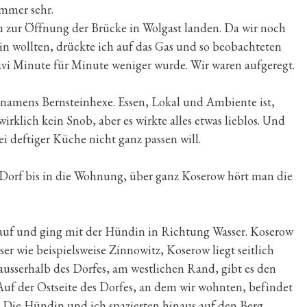
immer sehr.
 zur Öffnung der Brücke in Wolgast landen. Da wir noch
in wollten, drückte ich auf das Gas und so beobachteten
avi Minute für Minute weniger wurde. Wir waren aufgeregt.
 namens Bernsteinhexe. Essen, Lokal und Ambiente ist,
wirklich kein Snob, aber es wirkte alles etwas lieblos. Und
ei deftiger Küche nicht ganz passen will.
orf bis in die Wohnung, über ganz Koserow hört man die
auf und ging mit der Hündin in Richtung Wasser. Koserow
r wie beispielsweise Zinnowitz, Koserow liegt seitlich
 ausserhalb des Dorfes, am westlichen Rand, gibt es den
uf der Ostseite des Dorfes, an dem wir wohnten, befindet
 Die Hündin und ich spazierten hinaus auf den Berg