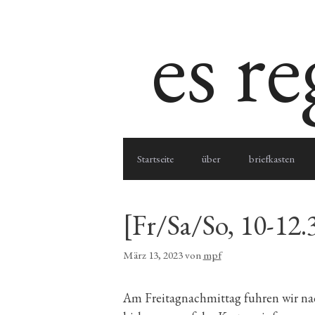
Zum
es r
Inhalt
springen
Startseite
über
briefkasten
[Fr/Sa/So, 10-12
März 13, 2023
von
mpf
Am Freitagnachmittag fuhren wir na