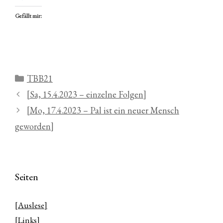
Gefällt mir:
Kategorien
TBB21
[Sa, 15.4.2023 – einzelne Folgen]
[Mo, 17.4.2023 – Pal ist ein neuer Mensch
geworden]
Seiten
[Auslese]
[Links]