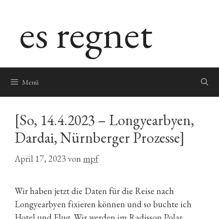
Zum
es regnet
Inhalt
springen
Menü
[So, 14.4.2023 – Longyearbyen,
Dardai, Nürnberger Prozesse]
April 17, 2023
von
mpf
Wir haben jetzt die Daten für die Reise nach
Longyearbyen fixieren können und so buchte ich
Hotel und Flug. Wir werden im Radisson Polar