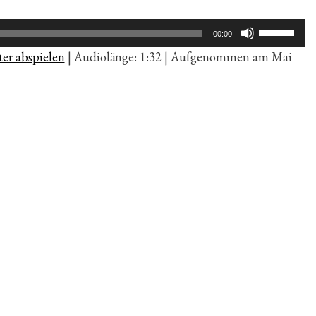
Pfeiltaste
00:00
Hoch/Run
er abspielen
|
Audiolänge: 1:32
|
Aufgenommen am Mai
benutzen,
um
die
Lautstärk
zu
regeln.