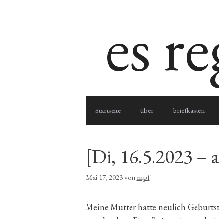
Zum
es r
Inhalt
springen
Startseite
über
briefkasten
[Di, 16.5.2023 – 
Mai 17, 2023
von
mpf
Meine Mutter hatte neulich Geburtst