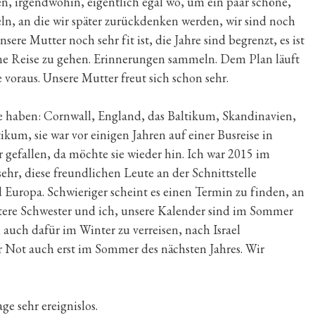
en, irgendwohin, eigentlich egal wo, um ein paar schöne,
, an die wir später zurückdenken werden, wir sind noch
ere Mutter noch sehr fit ist, die Jahre sind begrenzt, es ist
eine Reise zu gehen. Erinnerungen sammeln. Dem Plan läuft
 voraus. Unsere Mutter freut sich schon sehr.
ge haben: Cornwall, England, das Baltikum, Skandinavien,
kum, sie war vor einigen Jahren auf einer Busreise in
r gefallen, da möchte sie wieder hin. Ich war 2015 im
ehr, diese freundlichen Leute an der Schnittstelle
uropa. Schwieriger scheint es einen Termin zu finden, an
ltere Schwester und ich, unsere Kalender sind im Sommer
h auch dafür im Winter zu verreisen, nach Israel
r Not auch erst im Sommer des nächsten Jahres. Wir
e sehr ereignislos.