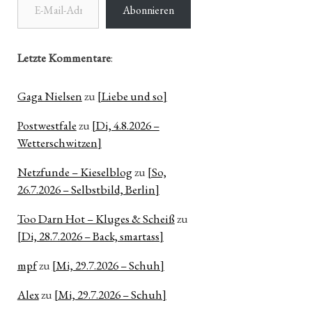
Abonnieren
n
ter
Letzte Kommentare
:
Gaga Nielsen
zu
[Liebe und so]
e
Postwestfale
zu
[Di, 4.8.2026 –
Wetterschwitzen]
Netzfunde – Kieselblog
zu
[So,
26.7.2026 – Selbstbild, Berlin]
Too Darn Hot – Kluges & Scheiß
zu
[Di, 28.7.2026 – Back, smartass]
mpf
zu
[Mi, 29.7.2026 – Schuh]
Alex
zu
[Mi, 29.7.2026 – Schuh]