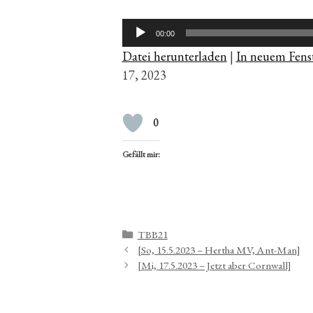
Audio-
00:00
Player
Datei herunterladen
|
In neuem Fenst
17, 2023
0
Gefällt mir:
Kategorien
TBB21
[So, 15.5.2023 – Hertha MV, Ant-Man]
[Mi, 17.5.2023 – Jetzt aber Cornwall]