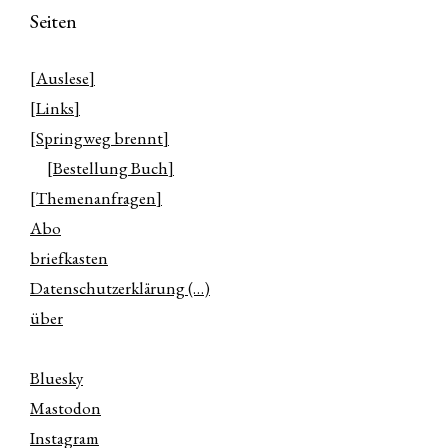
Seiten
[Auslese]
[Links]
[Springweg brennt]
[Bestellung Buch]
[Themenanfragen]
Abo
briefkasten
Datenschutzerklärung (…)
über
Bluesky
Mastodon
Instagram