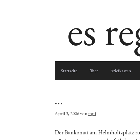
Zum
es r
Inhalt
springen
Startseite
über
briefkasten
…
April 3, 2006
von
mpf
Der Bankomat am Helmholtzplatz rül