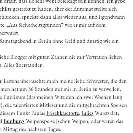
 drauf, dass sie sehr wohl beleidigt sein können. Ich gebe
chlitz gesteckt zu haben, aber der Automat stellte sich
 schlucken, spuckte dann alles wieder aus, und irgendwann
rte. „Aus Sicherheitsgründen“ wie er mir auf dem
berwurst.
Samstagabend in Berlin ohne Geld und durstig wie ein
eiche Blogger mit guten Zähnen die mir Vertrauen
liehen
. Alles überstanden.
 Erstens überraschte mich meine liebe Schwester, die den
men hat um 36 Stunden mit mir in Berlin zu verweilen,
he Publikum (das meinen Witz den ich zwei Wochen lang
), die talentierten Mitleser und die mitgebrachten Speisen
 diesem Punkt Paulas
Frischkäsetorte
,
Julies
Wurstsalat,
nd
Bunburys
Welpenspeise [schon Welpen, oder waren das
m Mittag des nächsten Tages.