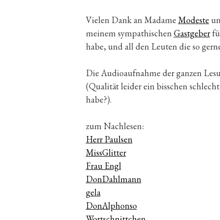
Vielen Dank an Madame
Modeste
un
meinem sympathischen
Gastgeber
fü
habe, und all den Leuten die so gern
Die Audioaufnahme der ganzen Lesu
(Qualität leider ein bisschen schlec
habe?).
zum Nachlesen:
Herr Paulsen
MissGlitter
Frau Engl
DonDahlmann
gela
DonAlphonso
Wortschnittchen