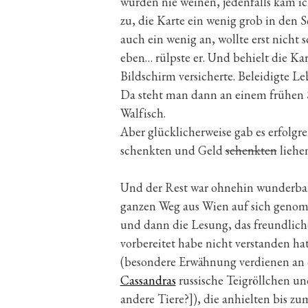
würden nie weinen, jedenfalls kam ich
zu, die Karte ein wenig grob in den S
auch ein wenig an, wollte erst nicht
eben… rülpste er. Und behielt die Ka
Bildschirm versicherte. Beleidigte Le
Da steht man dann an einem frühen 
Walfisch.
Aber glücklicherweise gab es erfolgr
schenkten und Geld
schenkten
liehen
Und der Rest war ohnehin wunderbar.
ganzen Weg aus Wien auf sich genom
und dann die Lesung, das freundlic
vorbereitet habe nicht verstanden hat
(besondere Erwähnung verdienen an
Cassandras
russische Teigröllchen u
andere Tiere?]), die anhielten bis zu