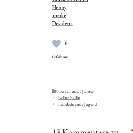
Henny
.meike
Desideria
0
Gefällt mir:
Kategorien
Terzen und Quinten
belinn bellin
heimkehrende Jugend
13 Kommentare zu „…