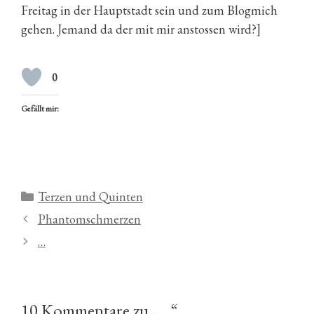
Freitag in der Hauptstadt sein und zum Blogmich
gehen. Jemand da der mit mir anstossen wird?]
0
Gefällt mir:
Kategorien
Terzen und Quinten
Phantomschmerzen
…
10 Kommentare zu „…“