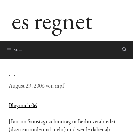
Zum
es regnet
Inhalt
springen
Menü
…
August 29, 2006
von
mpf
Blogmich 06
[Bin am Samstagnachmittag in Berlin verabredet
(dazu ein andermal mehr) und werde daher ab