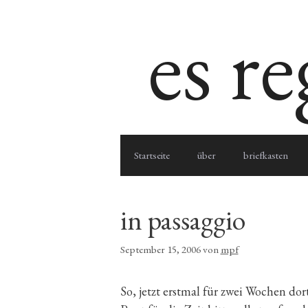
Zum
es r
Inhalt
springen
Startseite
über
briefkasten
in passaggio
September 15, 2006
von
mpf
So, jetzt erstmal für zwei Wochen dor