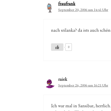
fraufrank
September 20, 2006 um 14:41 Uhr
nach srilanka? da ists auch schön
0
raiek
September 26, 2006 um 16:21 Uhr
Ich war mal in Sansibar, herrlich