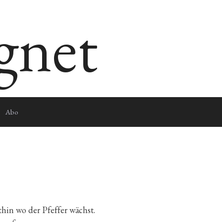
egnet
Abo
thin wo der Pfeffer wächst.