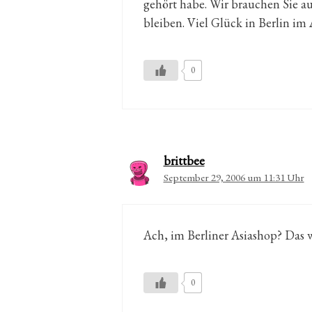
gehört habe. Wir brauchen Sie a
bleiben. Viel Glück in Berlin im 
0
brittbee
September 29, 2006 um 11:31 Uhr
Ach, im Berliner Asiashop? Das w
0