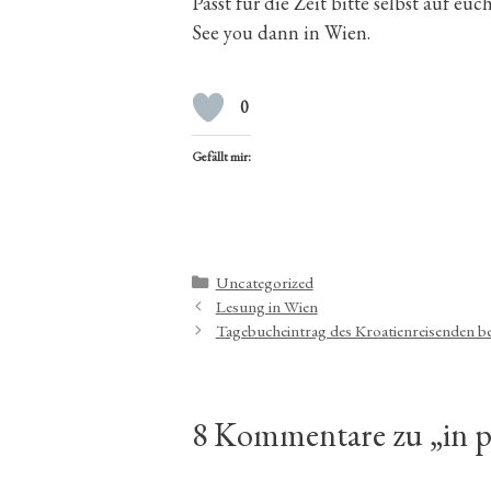
Passt für die Zeit bitte selbst auf euch
See you dann in Wien.
0
Gefällt mir:
Kategorien
Uncategorized
Lesung in Wien
Tagebucheintrag des Kroatienreisenden b
8 Kommentare zu „in p