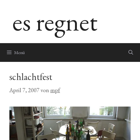
Zum
es regnet
Inhalt
springen
Menü
schlachtfest
April 7, 2007
von
mpf