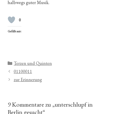
halbwegs guter Musik.
0
Gefällt mir:
Kategorien
Terzen und Quinten
01100011
zur Erinnerung
9 Kommentare zu „unterschlupf in
Berlin gesucht“