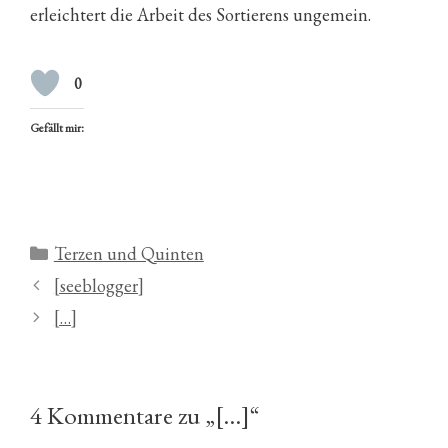
erleichtert die Arbeit des Sortierens ungemein.
0
Gefällt mir:
Kategorien
Terzen und Quinten
[seeblogger]
[…]
4 Kommentare zu „[…]“