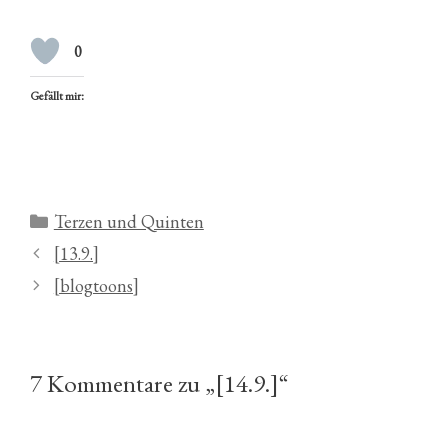
0
Gefällt mir:
Kategorien
Terzen und Quinten
[13.9.]
[blogtoons]
7 Kommentare zu „[14.9.]“