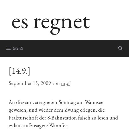
Zum
es regnet
Inhalt
springen
Menü
[14.9.]
September 15, 2009
von
mpf
An diesem verregneten Sonntag am Wannsee
gewesen, und wieder dem Zwang erlegen, die
Frakturschrift der S-Bahnstation falsch zu lesen und
es laut aufzusagen: Wannfee.