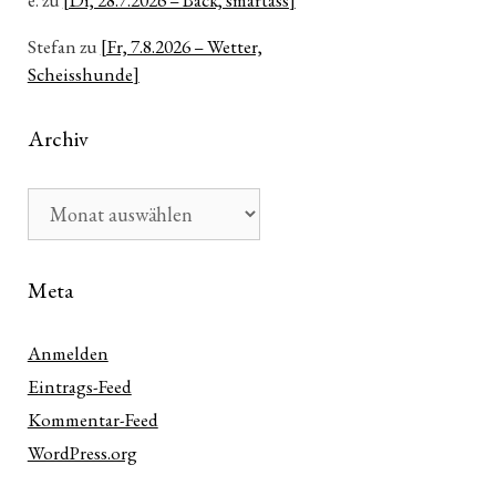
e.
zu
[Di, 28.7.2026 – Back, smartass]
Stefan
zu
[Fr, 7.8.2026 – Wetter,
Scheisshunde]
Archiv
Archiv
Meta
Anmelden
Eintrags-Feed
Kommentar-Feed
WordPress.org