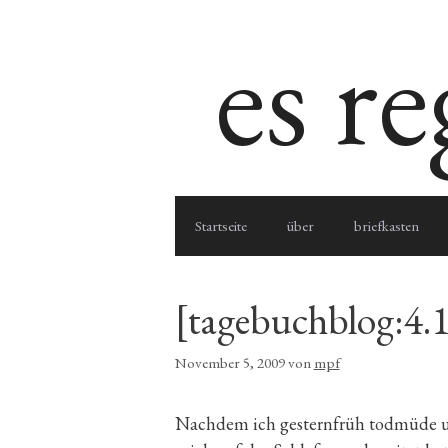
Zum
es r
Inhalt
springen
Startseite
über
briefkasten
[tagebuchblog:4.1
November 5, 2009
von
mpf
Nachdem ich gesternfrüh todmüde 