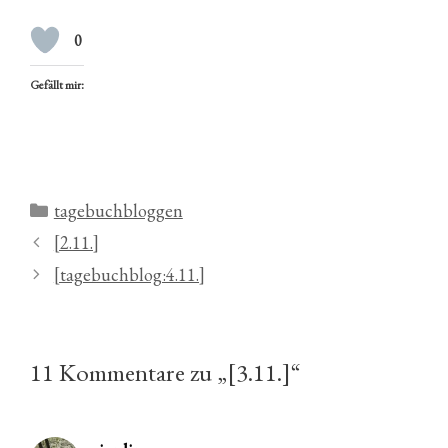
0
Gefällt mir:
Kategorien
tagebuchbloggen
[2.11.]
[tagebuchblog:4.11.]
11 Kommentare zu „[3.11.]“