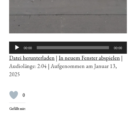
Audio-
00:00
00:00
Player
Datei herunterladen
|
In neuem Fenster abspielen
|
Audiolänge: 2:04
|
Aufgenommen am Januar 13,
2025
0
Gefällt mir: