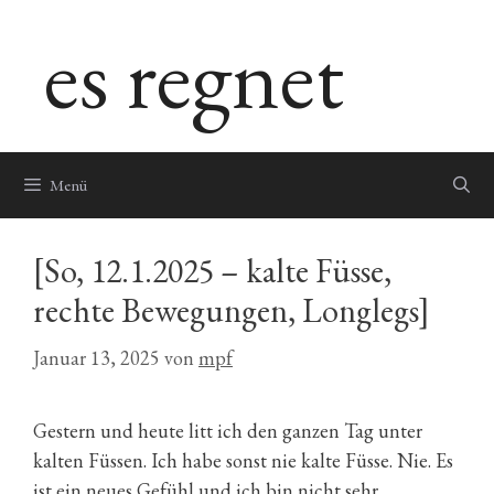
Zum
es regnet
Inhalt
springen
Menü
[So, 12.1.2025 – kalte Füsse,
rechte Bewegungen, Longlegs]
Januar 13, 2025
von
mpf
Gestern und heute litt ich den ganzen Tag unter
kalten Füssen. Ich habe sonst nie kalte Füsse. Nie. Es
ist ein neues Gefühl und ich bin nicht sehr