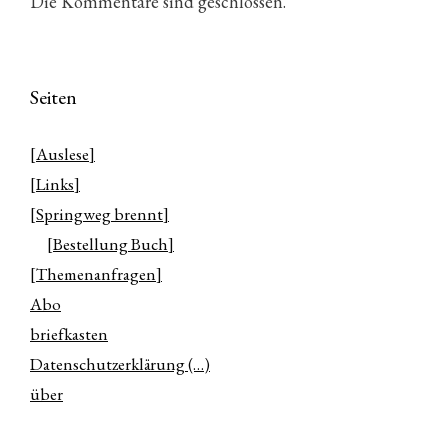
Die Kommentare sind geschlossen.
Seiten
[Auslese]
[Links]
[Springweg brennt]
[Bestellung Buch]
[Themenanfragen]
Abo
briefkasten
Datenschutzerklärung (…)
über