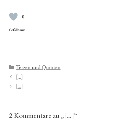
0
Gefällt mir:
Kategorien
Terzen und Quinten
[…]
[…]
2 Kommentare zu „[…]“