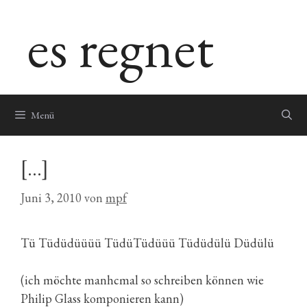
Zum
es regnet
Inhalt
springen
Menü
[…]
Juni 3, 2010
von
mpf
Tü Tüdüdüüüü TüdüTüdüüü Tüdüdülü Düdülü
(ich möchte manhcmal so schreiben können wie
Philip Glass komponieren kann)