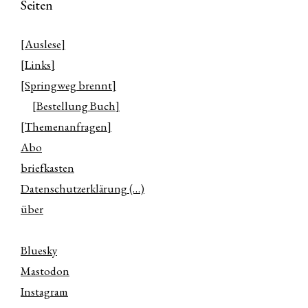
Seiten
[Auslese]
[Links]
[Springweg brennt]
[Bestellung Buch]
[Themenanfragen]
Abo
briefkasten
Datenschutzerklärung (…)
über
Bluesky
Mastodon
Instagram