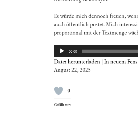
Es würde mich dennoch freuen, wenn
auch öffentlich postet. Mich interess
proportional mit der Textmenge wäch
Audio-
00:00
Player
Datei herunterladen
|
In neuem Fenst
August 22, 2025
0
Gefällt mir: