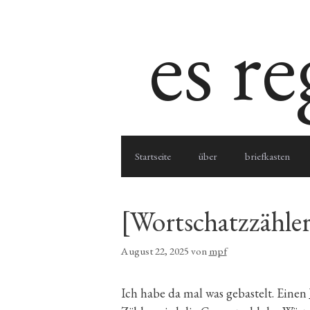
Zum
es r
Inhalt
springen
Startseite
über
briefkasten
[Wortschatzzähler
August 22, 2025
von
mpf
Ich habe da mal was gebastelt. Einen