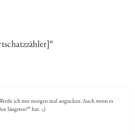
schatzzähler]“
t. Werde ich mir morgen mal angucken. Auch wenn es
en längsten?“ hat. -;)