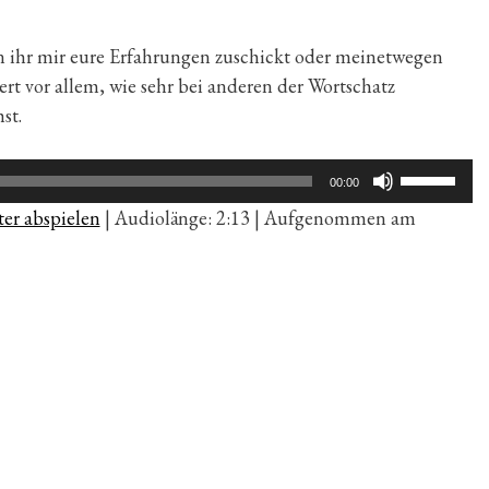
 ihr mir eure Erfahrungen zuschickt oder meinetwegen
iert vor allem, wie sehr bei anderen der Wortschatz
st.
Pfeiltaste
00:00
Hoch/Run
er abspielen
|
Audiolänge: 2:13
|
Aufgenommen am
benutzen,
um
die
Lautstärk
zu
regeln.