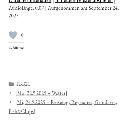
Datei herunterladen
|
In neuem Fenster abspielen
|
Audiolänge: 0:07
|
Aufgenommen am September 24,
2025
0
Gefällt mir:
Kategorien
TBB21
[Mo, 22.9.2025 – Wetter]
[Mi, 24.9.2025 – Reisetag, Reykjanes, Grindavik,
Fish&Chips]