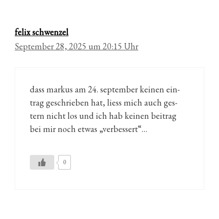
felix schwenzel
September 28, 2025 um 20:15 Uhr
dass mar­kus am 24. sep­tem­ber kei­nen ein­
trag ge­schrie­ben hat, liess mich auch ges­
tern nicht los und ich hab kei­nen bei­trag
bei mir noch et­was „ver­bes­sert“…
0