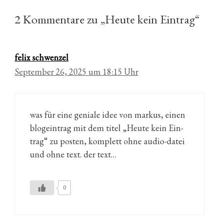
2 Kommentare zu „Heute kein Eintrag“
felix schwenzel
September 26, 2025 um 18:15 Uhr
was für eine ge­nia­le idee von mar­kus, ei­nen
blog­ein­trag mit dem ti­tel „Heu­te kein Ein­
trag“ zu pos­ten, kom­plett ohne au­dio-da­tei
und ohne text. der text…
0