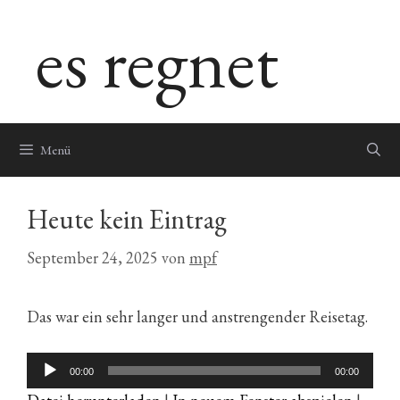
Zum
es regnet
Inhalt
springen
Menü
Heute kein Eintrag
September 24, 2025
von
mpf
Das war ein sehr langer und anstrengender Reisetag.
Audio-
00:00
00:00
Player