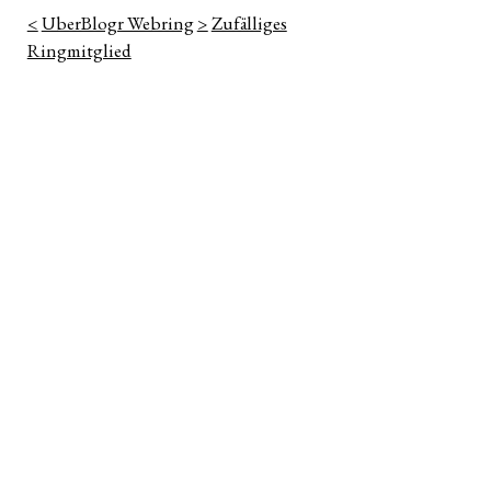
<
UberBlogr Webring
>
Zufälliges
Ringmitglied
n
ter
e