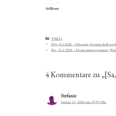
Gefällt mir:
Kategorien
TBB21
[Do, 8.1.2026 – Flixtrain, Postapokalypse
[So, 11.1.2026 – Home improvement, Wolf
4 Kommentare zu „[Sa, 
Stefanie
Januar 11, 2026 um 19:59 Uhr