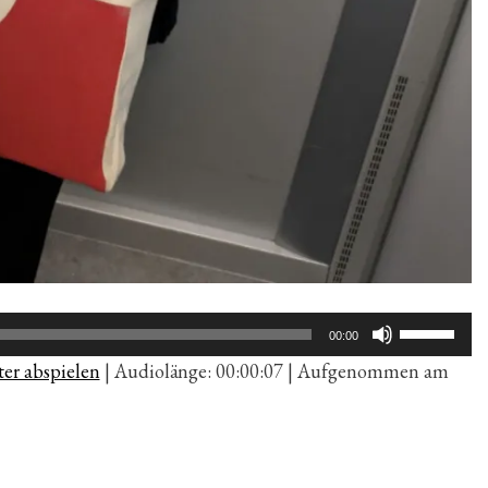
Pfeiltaste
00:00
Hoch/Run
er abspielen
|
Audiolänge: 00:00:07
|
Aufgenommen am
benutzen,
um
die
Lautstärk