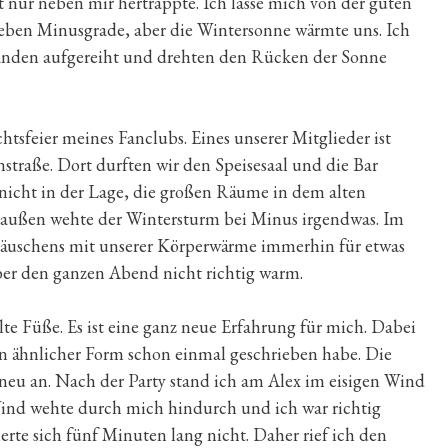
t nur neben mir hertrappte. Ich lasse mich von der guten
ieben Minusgrade, aber die Wintersonne wärmte uns. Ich
standen aufgereiht und drehten den Rücken der Sonne
tsfeier meines Fanclubs. Eines unserer Mitglieder ist
traße. Dort durften wir den Speisesaal und die Bar
nicht in der Lage, die großen Räume in dem alten
raußen wehte der Wintersturm bei Minus irgendwas. Im
mäuschens mit unserer Körperwärme immerhin für etwas
r den ganzen Abend nicht richtig warm.
lte Füße. Es ist eine ganz neue Erfahrung für mich. Dabei
in ähnlicher Form schon einmal geschrieben habe. Die
neu an. Nach der Party stand ich am Alex im eisigen Wind
 Wind wehte durch mich hindurch und ich war richtig
erte sich fünf Minuten lang nicht. Daher rief ich den