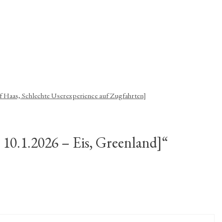
zu
regeln.
]
 Haas, Schlechte Userexperience auf Zugfahrten]
10.1.2026 – Eis, Greenland]“