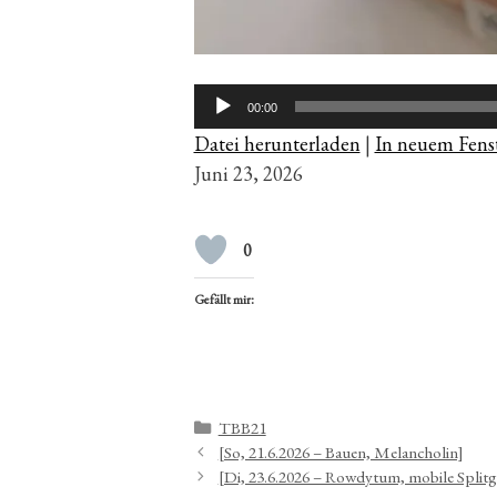
Audio-
00:00
Player
Datei herunterladen
|
In neuem Fenst
Juni 23, 2026
0
Gefällt mir:
Kategorien
TBB21
[So, 21.6.2026 – Bauen, Melancholin]
[Di, 23.6.2026 – Rowdytum, mobile Splitg