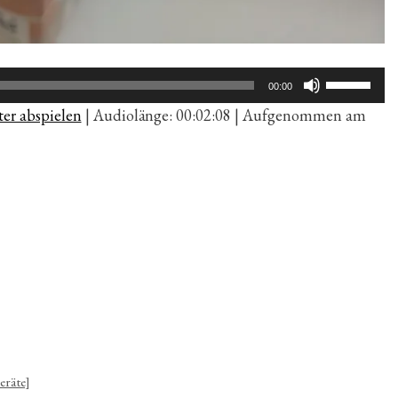
Pfeiltaste
00:00
Hoch/Run
er abspielen
|
Audiolänge: 00:02:08
|
Aufgenommen am
benutzen,
um
die
Lautstärk
zu
regeln.
eräte]