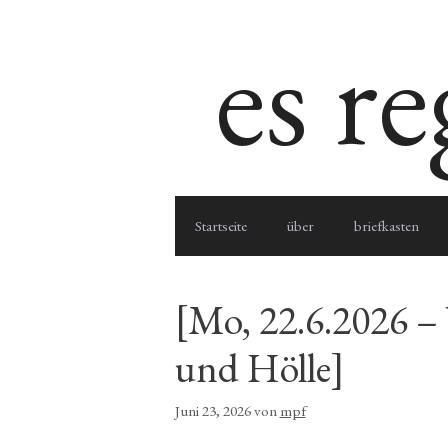
Zum
es r
Inhalt
springen
Startseite
über
briefkasten
[Mo, 22.6.2026 –
und Hölle]
Juni 23, 2026
von
mpf