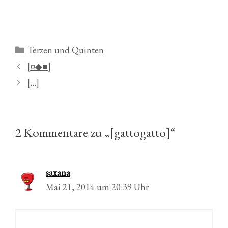
Kategorien
Terzen und Quinten
[¤◆■]
[…]
2 Kommentare zu „[gattogatto]“
saxana
Mai 21, 2014 um 20:39 Uhr