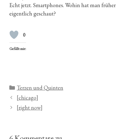
Echt jetzt. Smartphones. Wohin hat man früher
eigentlich geschaut?
0
Gefällt mir:
Kategorien
Terzen und Quinten
[chicago]
[right now]
6 Kommentare zu