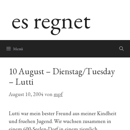
Zum
es regnet
Inhalt
springen
Menü
10 August – Dienstag/Tuesday
– Lutti
August 10, 2004
von
mpf
Lutti war mein bester Freund aus meiner Kindheit
und fruehen Jugend. Wir wuchsen zusammen in
einem 600-Seelen-Dorf in einem ziemlich