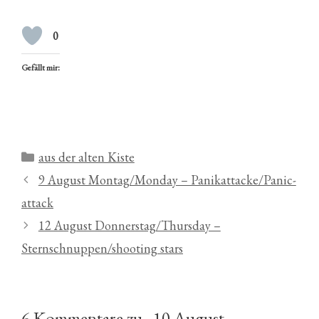
0
Gefällt mir:
Kategorien
aus der alten Kiste
9 August Montag/Monday – Panikattacke/Panic-
attack
12 August Donnerstag/Thursday –
Sternschnuppen/shooting stars
6 Kommentare zu „10 August –