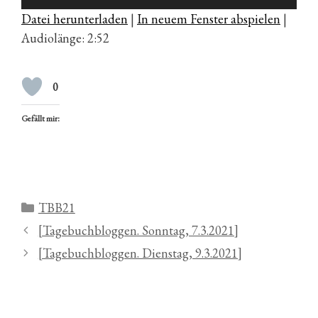
Player
Datei herunterladen
|
In neuem Fenster abspielen
|
Audiolänge: 2:52
0
Gefällt mir:
Kategorien
TBB21
[Tagebuchbloggen. Sonntag, 7.3.2021]
[Tagebuchbloggen. Dienstag, 9.3.2021]