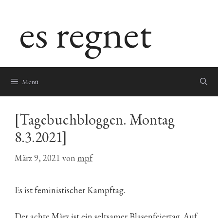
Zum
es regnet
Inhalt
springen
Menü
[Tagebuchbloggen. Montag
8.3.2021]
März 9, 2021
von
mpf
Es ist feministischer Kampftag.
Der achte März ist ein seltsamer Blasenfeiertag. Auf