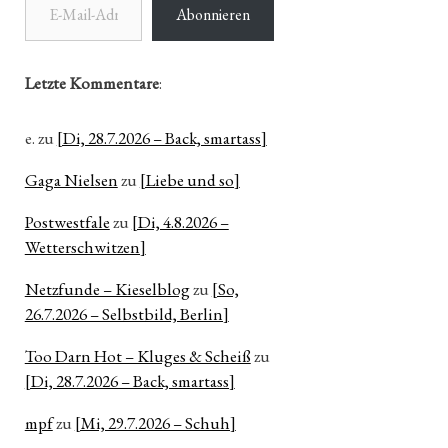
Abonnieren
Letzte Kommentare
:
e.
zu
[Di, 28.7.2026 – Back, smartass]
Gaga Nielsen
zu
[Liebe und so]
Postwestfale
zu
[Di, 4.8.2026 –
Wetterschwitzen]
Netzfunde – Kieselblog
zu
[So,
26.7.2026 – Selbstbild, Berlin]
Too Darn Hot – Kluges & Scheiß
zu
[Di, 28.7.2026 – Back, smartass]
mpf
zu
[Mi, 29.7.2026 – Schuh]