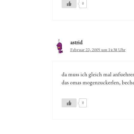
0
astrid
Februar 22, 2005 um 14:38 Uhr
da muss ich gleich mal anfuehren
das omas mogenzuckerlen, bechero
0