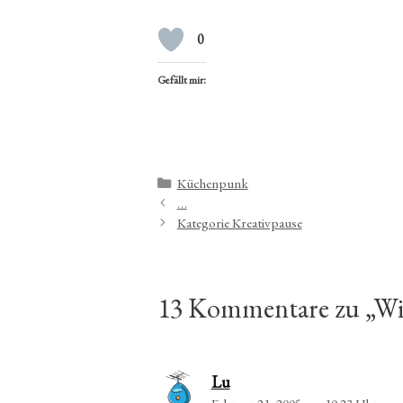
0
Gefällt mir:
Kategorien
Küchenpunk
…
Kategorie Kreativpause
13 Kommentare zu „Wir
Lu