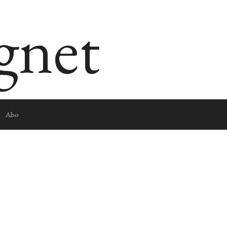
egnet
Abo